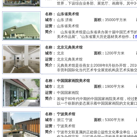
世界，下设综合业务部、展览厅、画廊等。其中3个
名称：
山东省美术馆
城市：
山东 济南
面积：
35000平方米
运营：
山东省美术馆
简介：
山东省美术馆是山东省承办第十届中国艺术节的
美术作品展”、“山东省重大历史题材美术创作..【
名称：
北京元典美术馆
城市：
北京
面积：
1200平方米
运营：
北京元典美术馆
简介：
元典美术馆是谷燕女士2008年8月创办开馆，20
非营利国际化当代艺术专业展览机构及艺术实验交流
名称：
中国国家画院美术馆
城市：
北京
面积：
1900平方米
运营：
中国国家画院
简介：
发端于80年代中期的中国国家画院美术馆，经过
以一个崭新的姿态展示着中国国家画院的文化窗口形
名称：
宁波美术馆
城市：
浙江 宁波
面积：
5300平方米
运营：
宁波美术馆
简介：
宁波市文联直属的正处级公益性文化事业单位，
作为办馆宗旨，以打造全国一流的并具有港城特色的