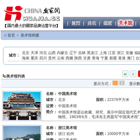
首页
﹥
美术馆档案
北京
天津
河北
山西
内蒙古
辽宁
吉林
黑龙江
上海
江苏
浙江
安徽
福
城市：
海南
重庆
四川
贵州
云南
西藏
陕西
甘肃
青海
宁夏
新疆
香港
澳门
台
美术馆列表
显示方式：
显示
名称：
中国美术馆
城市：
北京
面积：
22379平方米
运营：
中国美术馆
简介：
中国美术馆是以收藏、研究、展示中国近现代艺
物馆。1963年6月，毛泽东主席题写“中国美术馆”.
名称：
浙江美术馆
城市：
浙江 杭州
面积：
10000平方米