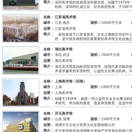
简介：
深圳美术馆的前身是深圳展览馆，始建于1976
机构，深圳特区成立后，经市政府批准，于1987年
名称：
江苏省美术馆
城市：
江苏 南京
面积：
10000平方米
运营：
江苏省美术馆
简介：
新馆座落于江苏省首府、文化之都南京市的中心
府，是中国东南部地区最重要的美术馆文化设施之.
名称：
湖北美术馆
城市：
湖北 武汉
面积：
7000平方米
运营：
湖北美术馆
简介：
湖北美术馆是由政府投资管理，按现代多功能目
术需求服务的非营利性、公益性文化事业机构。200
名称：
上海美术馆（旧馆）
城市：
上海
面积：
2480平方米
运营：
上海美术馆
简介：
创建于1956年，她是一所公益性社会文化事业
术研究、举办陈列展览、普及审美教育、促进中外文
名称：
开元美术馆
城市：
山东 淄博
面积：
1500平方米
运营：
淄博开元文化大世界文化发展有限公司
简介：
开元美术馆是由淄博鲁中房地产开发股份有限公