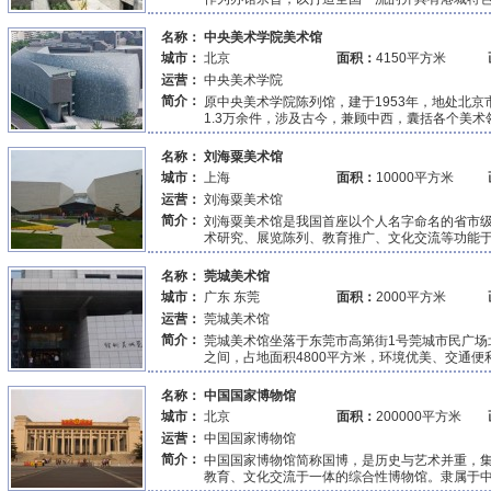
名称：
中央美术学院美术馆
城市：
北京
面积：
4150平方米
运营：
中央美术学院
简介：
原中央美术学院陈列馆，建于1953年，地处北京
1.3万余件，涉及古今，兼顾中西，囊括各个美术领
名称：
刘海粟美术馆
城市：
上海
面积：
10000平方米
运营：
刘海粟美术馆
简介：
刘海粟美术馆是我国首座以个人名字命名的省市
术研究、展览陈列、教育推广、文化交流等功能于一
名称：
莞城美术馆
城市：
广东 东莞
面积：
2000平方米
运营：
莞城美术馆
简介：
莞城美术馆坐落于东莞市高第街1号莞城市民广场
之间，占地面积4800平方米，环境优美、交通便利
名称：
中国国家博物馆
城市：
北京
面积：
200000平方米
运营：
中国国家博物馆
简介：
中国国家博物馆简称国博，是历史与艺术并重，
教育、文化交流于一体的综合性博物馆。隶属于中华