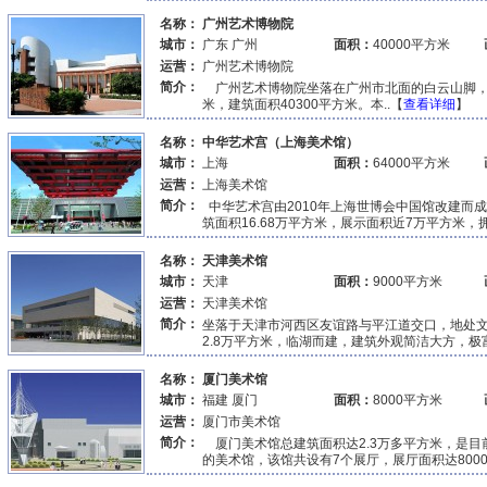
名称：
广州艺术博物院
城市：
广东 广州
面积：
40000平方米
运营：
广州艺术博物院
简介：
广州艺术博物院坐落在广州市北面的白云山脚，麓
米，建筑面积40300平方米。本..【
查看详细
】
名称：
中华艺术宫（上海美术馆）
城市：
上海
面积：
64000平方米
运营：
上海美术馆
简介：
中华艺术宫由2010年上海世博会中国馆改建而成，
筑面积16.68万平方米，展示面积近7万平方米，拥
名称：
天津美术馆
城市：
天津
面积：
9000平方米
运营：
天津美术馆
简介：
坐落于天津市河西区友谊路与平江道交口，地处
2.8万平方米，临湖而建，建筑外观简洁大方，极富
名称：
厦门美术馆
城市：
福建 厦门
面积：
8000平方米
运营：
厦门市美术馆
简介：
厦门美术馆总建筑面积达2.3万多平方米，是目
的美术馆，该馆共设有7个展厅，展厅面积达8000.