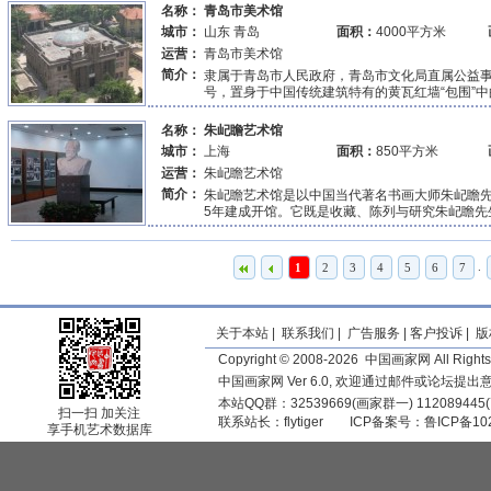
名称：
青岛市美术馆
城市：
山东 青岛
面积：
4000平方米
运营：
青岛市美术馆
简介：
隶属于青岛市人民政府，青岛市文化局直属公益事
号，置身于中国传统建筑特有的黄瓦红墙“包围”中的
名称：
朱屺瞻艺术馆
城市：
上海
面积：
850平方米
运营：
朱屺瞻艺术馆
简介：
朱屺瞻艺术馆是以中国当代著名书画大师朱屺瞻先生
5年建成开馆。它既是收藏、陈列与研究朱屺瞻先生
.
1
2
3
4
5
6
7
关于本站
|
联系我们
|
广告服务
|
客户投诉
|
版
Copyright © 2008-2026 中国画家网 All Rights
中国画家网 Ver 6.0, 欢迎通过邮件或论坛提
本站QQ群：32539669(画家群一) 11208944
扫一扫 加关注
联系站长：
flytiger
ICP备案号：
鲁ICP备10
享手机艺术数据库