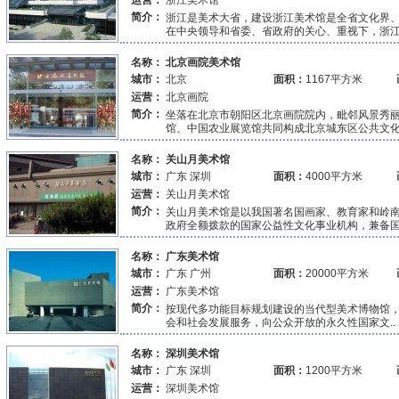
运营：
浙江美术馆
简介：
浙江是美术大省，建设浙江美术馆是全省文化界
在中央领导和省委、省政府的关心、重视下，浙江美
名称：
北京画院美术馆
城市：
北京
面积：
1167平方米
运营：
北京画院
简介：
坐落在北京市朝阳区北京画院院内，毗邻风景秀
馆、中国农业展览馆共同构成北京城东区公共文化设
名称：
关山月美术馆
城市：
广东 深圳
面积：
4000平方米
运营：
关山月美术馆
简介：
关山月美术馆是以我国著名国画家、教育家和岭
政府全额拨款的国家公益性文化事业机构，兼备国家
名称：
广东美术馆
城市：
广东 广州
面积：
20000平方米
运营：
广东美术馆
简介：
按现代多功能目标规划建设的当代型美术博物馆，
会和社会发展服务，向公众开放的永久性国家文..
名称：
深圳美术馆
城市：
广东 深圳
面积：
1200平方米
运营：
深圳美术馆