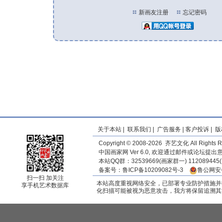
新画友注册
忘记密码
关于本站
|
联系我们
|
广告服务
|
客户投诉
|
版
Copyright © 2008-2026 齐艺文化 All Rights R
中国画家网 Ver 6.0, 欢迎通过邮件或论坛提
本站QQ群：32539669(画家群一) 11208944
备案号：
鲁ICP备10209082号-3
鲁公网安备
扫一扫 加关注
本站高度重视网络安全，已部署专业防护措施并
享手机艺术数据库
化扫描可能被视为恶意攻击，我方将保留追溯其