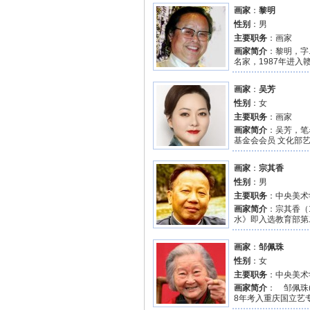
画家
：
黎明
性别
：男
主要职务
：画家
画家简介
：黎明，字
名家，1987年进入
画家
：
吴芳
性别
：女
主要职务
：画家
画家简介
：吴芳，笔
基金会会员 文化部艺
画家
：
宗其香
性别
：男
主要职务
：中央美术
画家简介
：宗其香（1
水》即入选教育部第二
画家
：
邹佩珠
性别
：女
主要职务
：中央美术
画家简介
： 邹佩珠
8年考入重庆国立艺