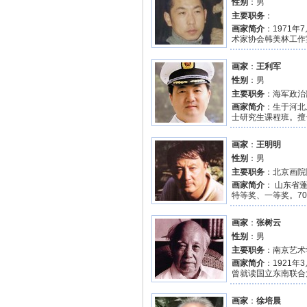
性别
：男
主要职务
：
画家简介
：1971
术家协会韩美林工作室
画家
：
王利军
性别
：男
主要职务
：海军政治
画家简介
：生于河北
士研究生课程班。擅
画家
：
王明明
性别
：男
主要职务
：北京画院
画家简介
： 山东省
特等奖、一等奖。70
画家
：
张树云
性别
：男
主要职务
：南京艺术
画家简介
：1921
曾就读国立东南联合
画家
：
徐培晨