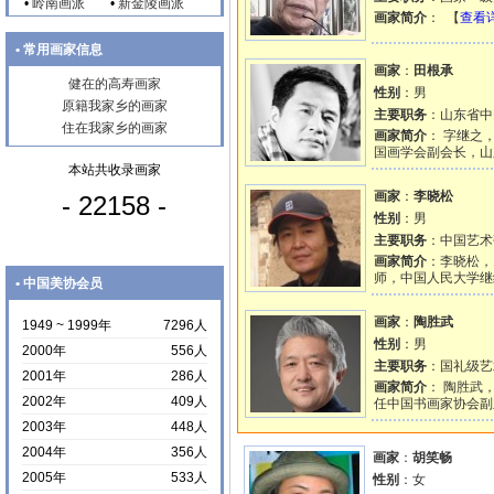
•
岭南画派
•
新金陵画派
画家简介
： 【
查看
• 常用画家信息
画家
：
田根承
健在的高寿画家
性别
：男
原籍我家乡的画家
主要职务
：山东省中
住在我家乡的画家
画家简介
： 字继之
国画学会副会长，山
本站共收录画家
画家
：
李晓松
- 22158 -
性别
：男
主要职务
：中国艺术
画家简介
：李晓松，
师，中国人民大学继
• 中国美协会员
画家
：
陶胜武
1949 ~ 1999年
7296人
性别
：男
2000年
556人
主要职务
：国礼级艺
2001年
286人
画家简介
： 陶胜武
2002年
409人
任中国书画家协会副
2003年
448人
2004年
356人
画家
：
胡笑畅
2005年
533人
性别
：女