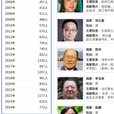
主要职务
：杭州江南
2006年
457人
画家简介
：胡笑畅，
2007年
410人
会会员，浙江省中国
2008年
511人
2009年
488人
画家
：
张仕森
2010年
575人
性别
：男
主要职务
：文旅部人
2011年
570人
画家简介
： 张仕森
2012年
624人
副主席兼秘书长、中
2013年
745人
2014年
740人
画家
：
郭华
2015年
822人
性别
：男
主要职务
：清华大学
2016年
1103人
画家简介
：郭华（笔
2017年
847人
术学院）《装饰》杂
2018年
1207人
2019年
961人
画家
：
李宝林
性别
：男
2020年
853人
主要职务
：当代著名
2021年
796人
画家简介
： 生卒：1
2022年
1177人
效在北京逝世，享年9
2023年
610人
2024年
773人
画家
：
陈鹏
性别
：男