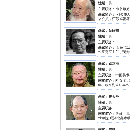
性别
：男
主要职务
：南京师范
画家简介
： 别名沛
会会员，江苏省花鸟
画家
：
吕绍福
性别
：男
主要职务
：
画家简介
： 吕绍福
作研究室主任，现为
画家
：
欧京海
性别
：男
主要职务
：中国美术
画家简介
：欧京海，
年。欧京海自幼喜欢
画家
：
曹天舒
性别
：男
主要职务
：
画家简介
：天舒，原
术学院(现湖北美术学
画家
：
安顺