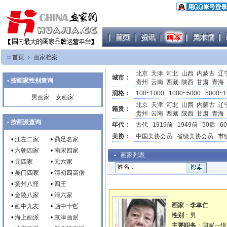
首页
﹥
画家档案
北京
天津
河北
山西
内蒙古
辽
城市：
• 按画家性别查询
贵州
云南
西藏
陕西
甘肃
青海
润格：
100~1000
1000~5000
5000~1
男画家
女画家
北京
天津
河北
山西
内蒙古
辽
籍贯：
贵州
云南
西藏
陕西
甘肃
青海
• 按画派查询
年代：
古代
1919前
1949前
50后
6
美协：
中国美协会员
省级美协会员
市
•
江左二家
•
鼎足名家
•
六朝四家
•
南宋四家
•
画家列表
•
元四家
•
元六家
姓名：
•
吴门四家
•
清初四高僧
•
扬州八怪
•
四王
•
金陵八家
•
清六家
画家
：
李聿仁
•
画中九友
•
画中十哲
性别
：男
•
海上画派
•
京津画派
主要职务
：国家一级