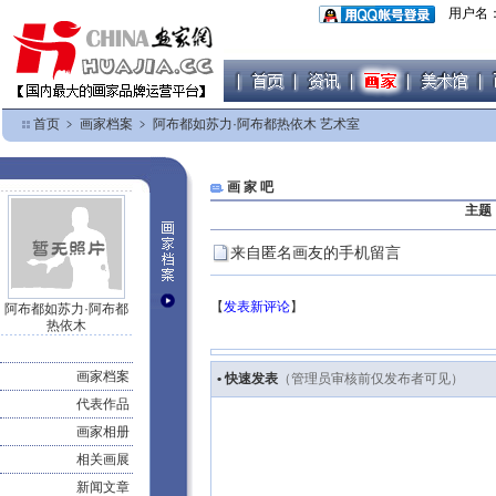
用户名
首页
﹥
画家档案
﹥
阿布都如苏力·阿布都热依木 艺术室
画 家 吧
主题
来自匿名画友的手机留言
【
发表新评论
】
阿布都如苏力·阿布都
热依木
画家档案
• 快速发表
（管理员审核前仅发布者可见）
代表作品
画家相册
相关画展
新闻文章