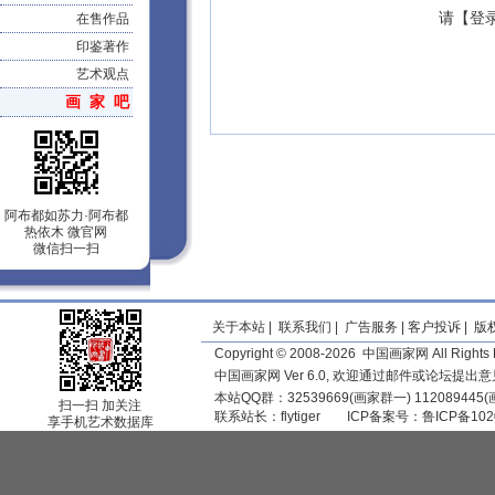
请【
登
在售作品
印鉴著作
艺术观点
画 家 吧
阿布都如苏力·阿布都
热依木 微官网
微信扫一扫
关于本站
|
联系我们
|
广告服务
|
客户投诉
|
版
Copyright © 2008-2026 中国画家网 All Rights 
中国画家网 Ver 6.0, 欢迎通过邮件或论坛提出
本站QQ群：32539669(画家群一) 11208944
扫一扫 加关注
联系站长：
flytiger
ICP备案号：
鲁ICP备102
享手机艺术数据库