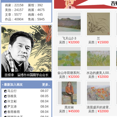
• flytiger 发布文章“
“巨匠光华：庞
画家：22158
展馆：392
薰琹特展” 开幕式暨《庞薰琹全
美协：24157
画展：4675
集》首发式在京举行
”，点击查
文章：5577
画廊：445
看：
http://huajia.cc/1wT
作品：40904
售画：5945
• 由 江省美术家协会、浙江画院、
宁波市文学艺术界联合会、宁波
市鄞州区文学艺术界联合会 主
办、吴永良美术馆、宁波市鄞州
区美术家协会 承办的〖
先生们
飞天山2-3
兰
——同契丹青专题展
〗将于2026-
吴胜
｜
¥32000
吴胜
｜
¥15000
07-02至2026-07-20在〖
吴永良
美术馆
〗举办。
• flytiger 修改〖
向京
〗的创作方
向、籍贯、艺术简介等信息！
• flytiger 发布文章“
第二届小幅版
画作品展览在东莞开幕
”，点击查
看：
http://huajia.cc/1wS
金山寺荷塘系列..
水边的虞美人00..
• flytiger 发布文章“
当艺术没有边
吴胜
｜
¥32000
吴胜
｜
¥32000
界，世界在大阪相遇
”，点击查
看：
http://huajia.cc/1wR
• 最新加入画友
更多..
• 石夫 上传 画家〖
于文玉
〗代表
马云行
08.07
作品
张根良
08.05
• flytiger 发布文章“
骏驰云章
”，点
击查看：
http://huajia.cc/1wQ
许文彬
08.04
• 由 中国宋庆龄青少年科技文化交
尹文涛
08.04
黑丝袜
清晨盛开的凌霄..
流中心、北京画院 主办的〖
未来
吴胜
｜
¥45000
吴胜
｜
¥32000
春雨春雨
08.04
白石美育艺术季·童心童语
〗将于