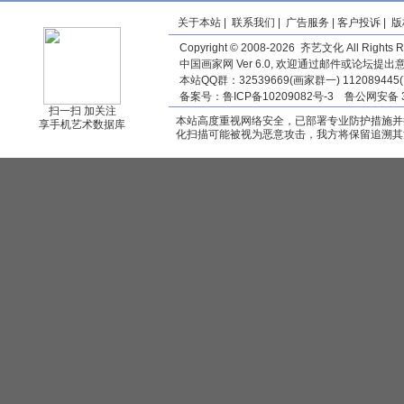
术中心、中国美协插图装帧艺委
会、中国美协连环画艺委会、中
关于本站
|
联系我们
|
广告服务
|
客户投诉
|
版
国美协少儿美术艺委会、山东美
术馆 承办的〖
童心绘梦——中国
Copyright © 2008-2026 齐艺文化 All Rights R
美术家协会首届儿童图画书大
中国画家网 Ver 6.0, 欢迎通过邮件或论坛提
展
〗将于2026-07-21至2026-08-
本站QQ群：32539669(画家群一) 11208944
16在〖
山东省美术馆
〗举办。
备案号：
鲁ICP备10209082号-3
鲁公网安备 3
• flytiger 修改〖
凌清
〗的创作方
扫一扫 加关注
向、联系电话、艺术简介等信
本站高度重视网络安全，已部署专业防护措施并
享手机艺术数据库
息！
化扫描可能被视为恶意攻击，我方将保留追溯其
• lzfdc 修改〖
凌清
〗的艺术简介
等信息！
• flytiger 修改〖
佘艳阳
〗的创作方
向、联系电话、艺术简介等信
息！
• 陌上花开0228 修改〖
佘艳阳
〗
的主要职务、艺术简介等信息！
• 瑜古 修改〖
牛茂钦
〗的创作方
向、艺术简介等信息！
• flytiger 发布文章“
纸上叹息，石上
温存：“青州微笑”的精神重构
”，
点击查看：
http://huajia.cc/1wW
•
mailrebecca 修改〖
尹健文
〗的创
作方向、艺术简介等信息！ • 谢九
生 上传 画家〖
谢九生
〗代表作品 •
flytiger 发布文章“
艺术创新的青春
力——“2026全国中青年创新艺术
展”精彩绽放
”，点击查看：
http://h