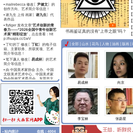
【
• mailrebecca 修改〖
尹健文
〗的
【
创作方向、艺术简介等信息！
【
• 谢九生 上传 画家〖
谢九生
〗代
表作品
【
• flytiger 发布文章“
艺术创新的青
1
2
3
4
5
【
春力——“2026全国中青年创新艺
【臻画备案】为画家筑牢“品牌+增
【
术展”精彩绽放
”，点击查看：
htt
值+维权”多保险
p://huajia.cc/1wV
全部
山水
花鸟
人物
油画
版画
• 丁钉的丁 修改〖
丁虹
〗的电子信
箱、主要职务、所获奖项、艺术
简介等信息！
• 笔下谦人 修改〖
易成林
〗的艺术
简介等信息！
• 由 中国美术家协会 主办、中国
文联美术艺术中心、中国美术家
协会版画艺术委员会、东莞市文
易成林
向京
化广电旅游体育局 承办的〖
中国
美协艺委会学术研究展系列：第
二届小幅版画作品展览
〗将于202
6-07-30至2026-09-30在〖
岭南
美术馆
〗举办。
• flytiger 发布文章“
中国美协首届
现代插画艺术大展在沪开幕
”，点
击查看：
http://huajia.cc/1wU
李宝林
张蔚星
• flytiger 修改〖
刘秉贤
〗的创作方
向、逝世年月、籍贯、联系电
话、艺术简介等信息！
• 站内统计
在线：
4004