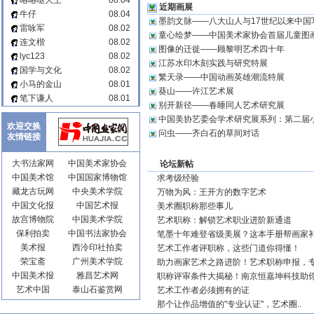
咯咯哒大王
08.04
2026-07-23至2026-08-02在〖
北
近期画展
京画院美术馆
〗举办。
牛仔
08.04
墨韵文脉——八大山人与17世纪以来中国
• flytiger 修改〖
李凤兰
〗的创作方
雷咏军
08.02
童心绘梦——中国美术家协会首届儿童图
向、逝世年月、艺术简介等信
连文楷
08.02
息！
图像的迁徙——顾黎明艺术四十年
lyc123
08.02
• flytiger 修改〖
田雨霖
〗的创作方
江苏水印木刻实践与研究特展
国学与文化
08.02
向、逝世年月、籍贯、艺术简介
繁天录——中国动画英雄潮流特展
等信息！
小马的金山
08.01
葵山——许江艺术展
• flytiger 发布文章“
中国美术家协
笔下谦人
08.01
别开新径——春睡同人艺术研究展
会数字美术馆上线活动在京举
行
”，点击查看：
http://huajia.cc/1
中国美协艺委会学术研究展系列：第二届小
欢迎交换
wP
问虫——齐白石的草间对话
友情链接
• 高瑶瑶工笔画 推荐 画家〖
高瑶
瑶工笔画
〗，现任职业画家。
大书法家网
中国美术家协会
论坛新帖
• flytiger 发布文章“
国博此展，唯
中国美术馆
中国国家博物馆
人民
”，点击查看：
http://huajia.c
求考级经验
c/1wO
藏龙古玩网
中央美术学院
万物为风：王开方的数字艺术
• 由 山东美术馆，清华大学美术学
中国文化报
中国艺术报
美术圈职称那些事儿
院 主办的〖
图像的迁徙——顾黎
故宫博物院
中国美术学院
艺术职称：解锁艺术职业进阶新通道
明艺术四十年
〗将于2026-08-01
保利拍卖
中国书法家协会
至2026-08-30在〖
山东省美术
笔墨十年难登省级美展？这本手册帮画家补
馆
〗举办。
美术报
西泠印社拍卖
艺术工作者评职称，这些门道你得懂！
• flytiger 发布文章“
从美院到直播
荣宝斋
广州美术学院
助力画家艺术之路进阶！艺术职称申报，专
间，艺术生的新赛道
”，点击查
中国美术报
雅昌艺术网
职称评审条件大揭秘！南京恒嘉坤科技助你
看：
http://huajia.cc/1wN
艺术中国
泰山石鉴赏网
艺术工作者必须拥有的证
• 由 中国美术家协会、山东省文化
和旅游厅 主办、中国文联美术艺
那个让作品增值的"专业认证"，艺术圈..