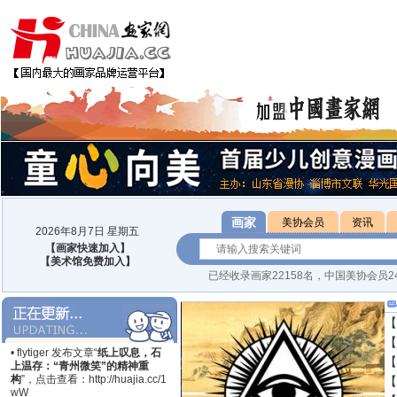
画家
美协会员
资讯
2026年8月7日 星期五
【画家快速加入】
【美术馆免费加入】
已经收录画家22158名，中国美协会员2
【
【
• flytiger 发布文章“
纸上叹息，石
【
上温存：“青州微笑”的精神重
构
”，点击查看：
http://huajia.cc/1
【
wW